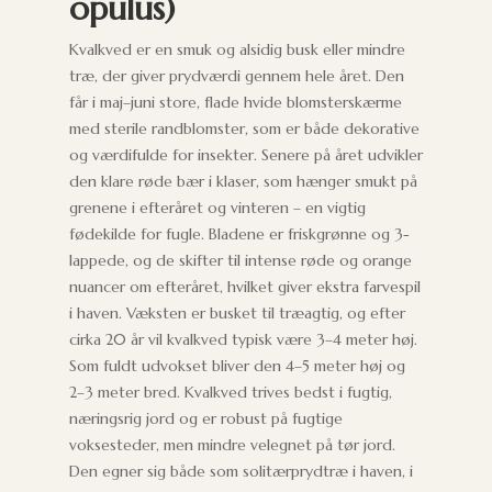
opulus)
Kvalkved er en smuk og alsidig busk eller mindre
træ, der giver prydværdi gennem hele året. Den
får i maj–juni store, flade hvide blomsterskærme
med sterile randblomster, som er både dekorative
og værdifulde for insekter. Senere på året udvikler
den klare røde bær i klaser, som hænger smukt på
grenene i efteråret og vinteren – en vigtig
fødekilde for fugle. Bladene er friskgrønne og 3-
lappede, og de skifter til intense røde og orange
nuancer om efteråret, hvilket giver ekstra farvespil
i haven. Væksten er busket til træagtig, og efter
cirka 20 år vil kvalkved typisk være 3–4 meter høj.
Som fuldt udvokset bliver den 4–5 meter høj og
2–3 meter bred. Kvalkved trives bedst i fugtig,
næringsrig jord og er robust på fugtige
voksesteder, men mindre velegnet på tør jord.
Den egner sig både som solitærprydtræ i haven, i