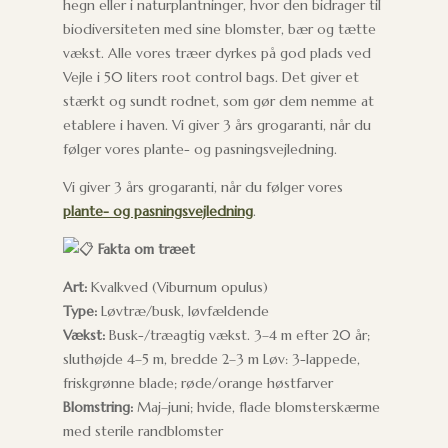
hegn eller i naturplantninger, hvor den bidrager til
biodiversiteten med sine blomster, bær og tætte
vækst. Alle vores træer dyrkes på god plads ved
Vejle i 50 liters root control bags. Det giver et
stærkt og sundt rodnet, som gør dem nemme at
etablere i haven. Vi giver 3 års grogaranti, når du
følger vores plante- og pasningsvejledning.
Vi giver 3 års grogaranti, når du følger vores
plante- og pasningsvejledning
.
Fakta om træet
Art:
Kvalkved (Viburnum opulus)
Type:
Løvtræ/busk, løvfældende
Vækst:
Busk-/træagtig vækst. 3–4 m efter 20 år;
sluthøjde 4–5 m, bredde 2–3 m Løv: 3-lappede,
friskgrønne blade; røde/orange høstfarver
Blomstring:
Maj–juni; hvide, flade blomsterskærme
med sterile randblomster