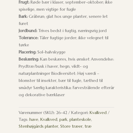
Frugt:
Røde bær i klaser, september–oktober; ikke
spiselige, men vigtige for fugle
Bark:
Gråbrun; glat hos unge planter, senere let
furet
Jordbund:
Trives bedst i fugtig, næringsrig jord
Tolerance:
Tåler fugtige jorder; ikke velegnet til
tørke
Placering:
Sol–halvskygge
Beskæring:
Kan beskæres, hvis ønsket Anvendelse:
Prydtræ/busk i haver, hegn, vildt- og
naturplantninger Biodiversitet: Høj værdi –
blomster til insekter, bær til fugle, tæthed til
smådyr Særlig karakteristika: Farvestrålende efterår
og dekorative bærklaser
Varenummer (SKU):
26-42
Kategori:
Kvalkved
Tags:
have
,
Kvalkved
,
park
,
planteskole
,
Stenhøjgårds planter
,
Store træer
,
træ