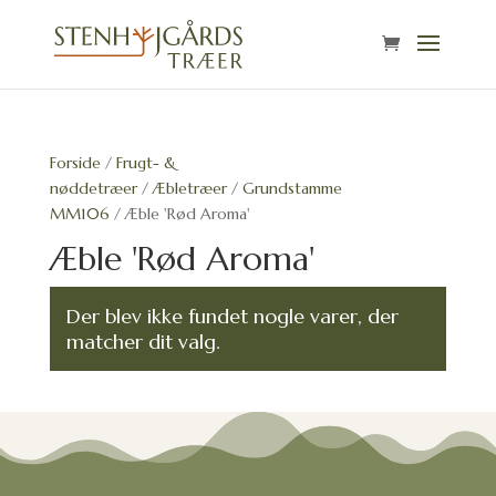
Forside
/
Frugt- &
nøddetræer
/
Æbletræer
/
Grundstamme
MM106
/ Æble 'Rød Aroma'
Æble 'Rød Aroma'
Der blev ikke fundet nogle varer, der
matcher dit valg.