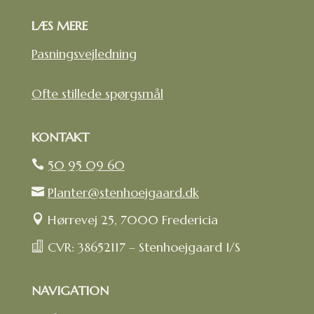
LÆS MERE
Pasningsvejledning
Ofte stillede spørgsmål
KONTAKT
50 95 09 60

Planter@stenhoejgaard.dk

Hørrevej 25, 7000 Fredericia

CVR: 38652117 – Stenhoejgaard I/S

NAVIGATION