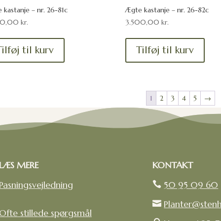
 kastanje – nr. 26-81c
Ægte kastanje – nr. 26-82c
00,00
kr.
3.500,00
kr.
ilføj til kurv
Tilføj til kurv
1
2
3
4
5
→
LÆS MERE
KONTAKT
Pasningsvejledning
50 95 09 60

Planter@sten

Ofte stillede spørgsmål