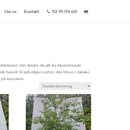
Om os
Kontakt
50 95 09 60

ddetræer. Her finder du alt fra blomstrende
 hassel. Vi udvælger sorter, der trives i danske
e på sæsonen.