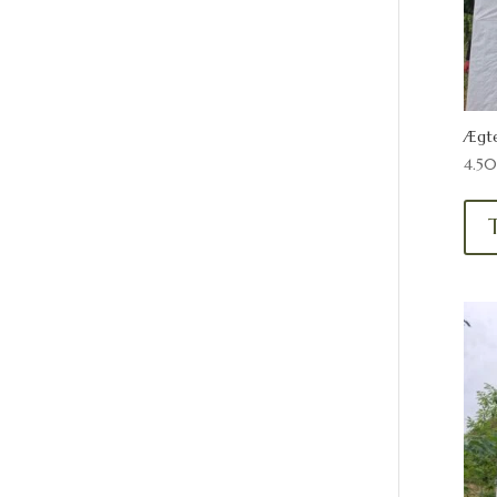
Ægte
4.5
T