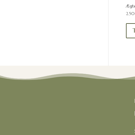
Ægte
2.5
T