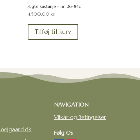
Ægte kastanje – nr. 26-84c
4.500,00
kr.
Tilføj til kurv
NAVIGATION
Vilkår og Betingelser
hoejgaard.dk
Følg Os