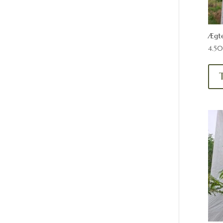
Ægte
4.5
T