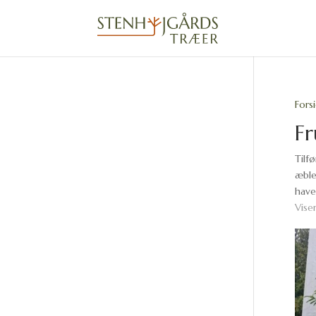
Fors
F
Tilf
æble
have
Viser