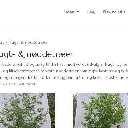
Træer
Blog
Praktisk info
ide
/ Frugt- & nøddetræer
rugt- & nøddetræer
ør både skønhed og smag til din have med vores udvalg af frugt- og nø
- og kirsebærtræer til robuste nøddetræer som ægte kastanje og tyrkisk
r, og som giver både flot blomstring om foråret og lækker høst sener
 1–9 af 41 resultater