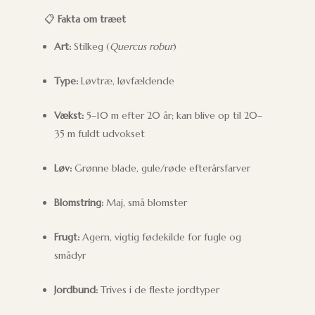
📋
Fakta om træet
Art:
Stilkeg (
Quercus robur
)
Type:
Løvtræ, løvfældende
Vækst:
5–10 m efter 20 år; kan blive op til 20–
35 m fuldt udvokset
Løv:
Grønne blade, gule/røde efterårsfarver
Blomstring:
Maj, små blomster
Frugt:
Agern, vigtig fødekilde for fugle og
smådyr
Jordbund:
Trives i de fleste jordtyper