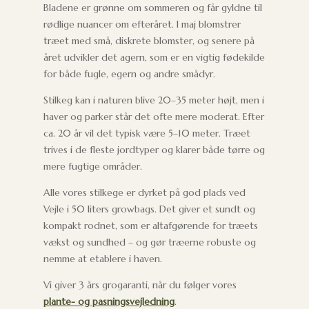
Bladene er grønne om sommeren og får gyldne til
rødlige nuancer om efteråret. I maj blomstrer
træet med små, diskrete blomster, og senere på
året udvikler det agern, som er en vigtig fødekilde
for både fugle, egern og andre smådyr.
Stilkeg kan i naturen blive 20–35 meter højt, men i
haver og parker står det ofte mere moderat. Efter
ca. 20 år vil det typisk være 5–10 meter. Træet
trives i de fleste jordtyper og klarer både tørre og
mere fugtige områder.
Alle vores stilkege er dyrket på god plads ved
Vejle i 50 liters growbags. Det giver et sundt og
kompakt rodnet, som er altafgørende for træets
vækst og sundhed – og gør træerne robuste og
nemme at etablere i haven.
Vi giver 3 års grogaranti, når du følger vores
plante- og pasningsvejledning
.