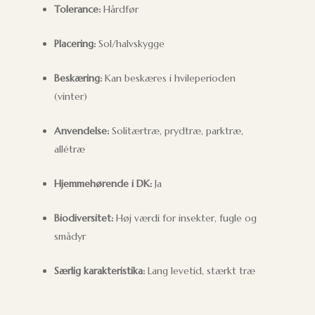
Tolerance:
Hårdfør
Placering:
Sol/halvskygge
Beskæring:
Kan beskæres i hvileperioden
(vinter)
Anvendelse:
Solitærtræ, prydtræ, parktræ,
allétræ
Hjemmehørende i DK:
Ja
Biodiversitet:
Høj værdi for insekter, fugle og
smådyr
Særlig karakteristika:
Lang levetid, stærkt træ