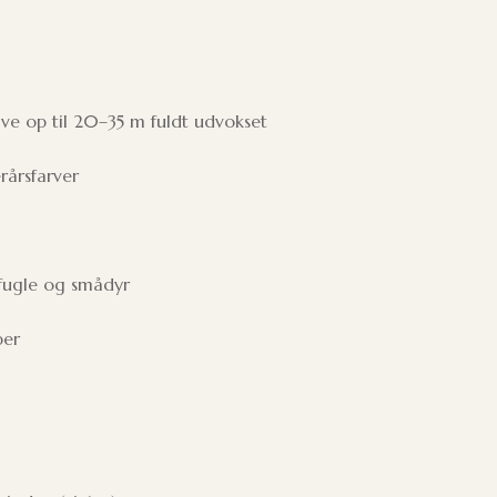
ive op til 20–35 m fuldt udvokset
rårsfarver
 fugle og smådyr
per