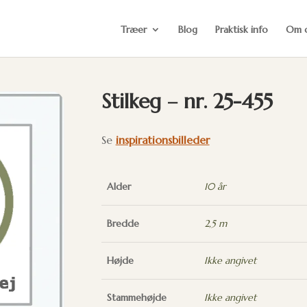
Træer
Blog
Praktisk info
Om 
Stilkeg – nr. 25-455
Se
inspirationsbilleder
Alder
10 år
Bredde
2,5 m
Højde
Ikke angivet
Stammehøjde
Ikke angivet