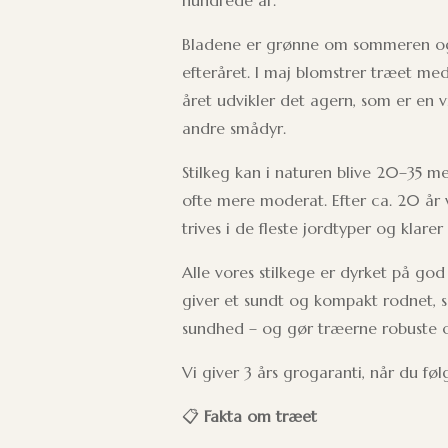
hundrede år.
Bladene er grønne om sommeren og 
efteråret. I maj blomstrer træet me
året udvikler det agern, som er en v
andre smådyr.
Stilkeg kan i naturen blive 20–35 me
ofte mere moderat. Efter ca. 20 år 
trives i de fleste jordtyper og klar
Alle vores stilkege er dyrket på god
giver et sundt og kompakt rodnet, 
sundhed – og gør træerne robuste 
Vi giver 3 års grogaranti, når du fø
📋
Fakta om træet