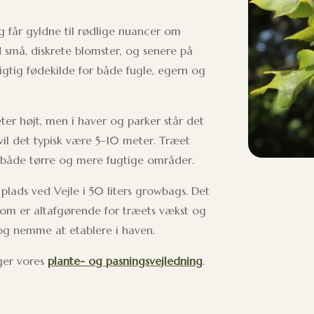
får gyldne til rødlige nuancer om
d små, diskrete blomster, og senere på
igtig fødekilde for både fugle, egern og
ter højt, men i haver og parker står det
vil det typisk være 5–10 meter. Træet
er både tørre og mere fugtige områder.
 plads ved Vejle i 50 liters growbags. Det
som er altafgørende for træets vækst og
og nemme at etablere i haven.
lger vores
plante- og pasningsvejledning
.