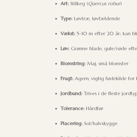
Art:
Stilkeg (
Quercus robur
)
Type:
Løvtræ, løvfældende
Vækst:
5–10 m efter 20 år; kan bl
Løv:
Grønne blade, gule/røde efte
Blomstring:
Maj, små blomster
Frugt:
Agern, vigtig fødekilde for
Jordbund:
Trives i de fleste jordty
Tolerance:
Hårdfør
Placering:
Sol/halvskygge