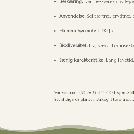
Beskæring:
Kan beskæres i hvilepe
Anvendelse:
Solitærtræ, prydtræ, 
Hjemmehørende i DK:
Ja
Biodiversitet:
Høj værdi for insekt
Særlig karakteristika:
Lang levetid,
Varenummer (SKU):
25-455
Kategori:
Sti
Stenhøjgårds planter
,
stilkeg
,
Store træer