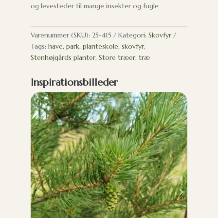
og levesteder til mange insekter og fugle
Varenummer (SKU):
25-415
Kategori:
Skovfyr
Tags:
have
,
park
,
planteskole
,
skovfyr
,
Stenhøjgårds planter
,
Store træer
,
træ
Inspirationsbilleder