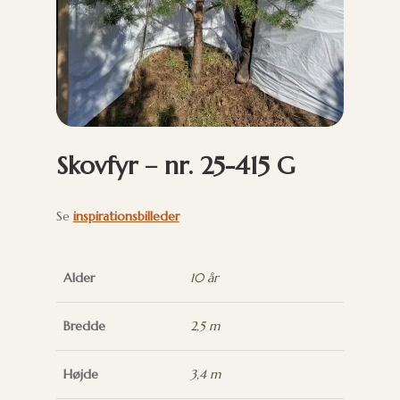
Skovfyr – nr. 25-415 G
Se
inspirationsbilleder
Alder
10 år
Bredde
2,5 m
Højde
3,4 m