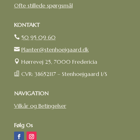
Ofte stillede spørgsmål
KONTAKT
50 95 09 60

Planter@stenhoejgaard.dk

Hørrevej 25, 7000 Fredericia

CVR: 38652117 – Stenhoejgaard I/S

NAVIGATION
Vilkår og Betingelser
Følg Os