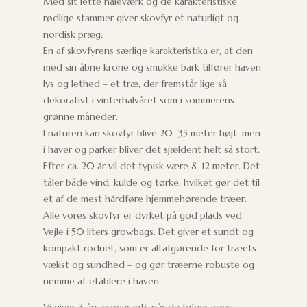
Med sit lette nåleværk og de karakteristiske
rødlige stammer giver skovfyr et naturligt og
nordisk præg.
En af skovfyrens særlige karakteristika er, at den
med sin åbne krone og smukke bark tilfører haven
lys og lethed – et træ, der fremstår lige så
dekorativt i vinterhalvåret som i sommerens
grønne måneder.
I naturen kan skovfyr blive 20–35 meter højt, men
i haver og parker bliver det sjældent helt så stort.
Efter ca. 20 år vil det typisk være 8–12 meter. Det
tåler både vind, kulde og tørke, hvilket gør det til
et af de mest hårdføre hjemmehørende træer.
Alle vores skovfyr er dyrket på god plads ved
Vejle i 50 liters growbags. Det giver et sundt og
kompakt rodnet, som er altafgørende for træets
vækst og sundhed – og gør træerne robuste og
nemme at etablere i haven.
Vi giver 3 års grogaranti, når du følger vores