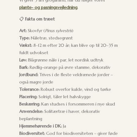
plante- og pasningsvejledning
.
📋
Fakta om træet
Art:
Skovfyr (
Pinus sylvestris
)
Type:
Nåletræ, stedsegrønt
Vækst:
8–12 m efter 20 år; kan blive op til 20–35 m
fuldt udvokset
Løv:
Blågrønne nåle i par, let nordisk udtryk
Bark:
Rødlig-orange på øvre stamme, dekorativ
Jordbund:
Trives i de fleste veldrænede jorder –
også magre jorde
Tolerance:
Robust overfor kulde, vind og tørke
Placering:
Solrigt, tåler let halvskygge
Beskæring:
Kan studses i forsommeren i nye skud
Anvendelse:
Solitærtræ i haver, dekorativ
beplantning
Hjemmehørende i DK:
Ja
Biodiversitet:
God for biodiversiteten – giver føde