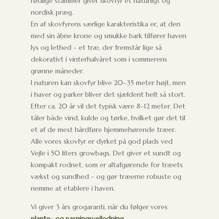
rødlige stammer giver skovfyr et naturligt og
nordisk præg.
En af skovfyrens særlige karakteristika er, at den
med sin åbne krone og smukke bark tilfører haven
lys og lethed – et træ, der fremstår lige så
dekorativt i vinterhalvåret som i sommerens
grønne måneder.
I naturen kan skovfyr blive 20–35 meter højt, men
i haver og parker bliver det sjældent helt så stort.
Efter ca. 20 år vil det typisk være 8–12 meter. Det
tåler både vind, kulde og tørke, hvilket gør det til
et af de mest hårdføre hjemmehørende træer.
Alle vores skovfyr er dyrket på god plads ved
Vejle i 50 liters growbags. Det giver et sundt og
kompakt rodnet, som er altafgørende for træets
vækst og sundhed – og gør træerne robuste og
nemme at etablere i haven.
Vi giver 3 års grogaranti, når du følger vores
plante- og pasningsvejledning
.