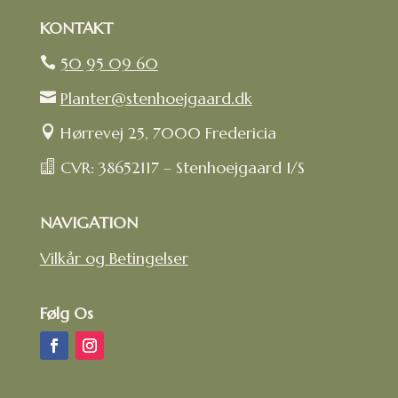
KONTAKT
50 95 09 60

Planter@stenhoejgaard.dk

Hørrevej 25, 7000 Fredericia

CVR: 38652117 – Stenhoejgaard I/S

NAVIGATION
Vilkår og Betingelser
Følg Os