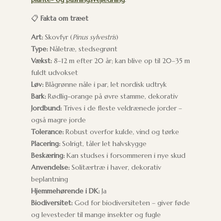
📋
Fakta om træet
Art:
Skovfyr (
Pinus sylvestris
)
Type:
Nåletræ, stedsegrønt
Vækst:
8–12 m efter 20 år; kan blive op til 20–35 m
fuldt udvokset
Løv:
Blågrønne nåle i par, let nordisk udtryk
Bark:
Rødlig-orange på øvre stamme, dekorativ
Jordbund:
Trives i de fleste veldrænede jorder –
også magre jorde
Tolerance:
Robust overfor kulde, vind og tørke
Placering:
Solrigt, tåler let halvskygge
Beskæring:
Kan studses i forsommeren i nye skud
Anvendelse:
Solitærtræ i haver, dekorativ
beplantning
Hjemmehørende i DK:
Ja
Biodiversitet:
God for biodiversiteten – giver føde
og levesteder til mange insekter og fugle