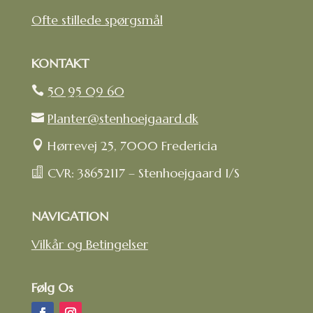
Ofte stillede spørgsmål
KONTAKT
50 95 09 60

Planter@stenhoejgaard.dk

Hørrevej 25, 7000 Fredericia

CVR: 38652117 – Stenhoejgaard I/S

NAVIGATION
Vilkår og Betingelser
Følg Os