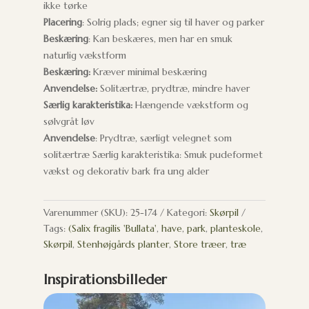
ikke tørke
Placering
: Solrig plads; egner sig til haver og parker
Beskæring
: Kan beskæres, men har en smuk
naturlig vækstform
Beskæring:
Kræver minimal beskæring
Anvendelse:
Solitærtræ, prydtræ, mindre haver
Særlig karakteristika:
Hængende vækstform og
sølvgråt løv
Anvendelse
: Prydtræ, særligt velegnet som
solitærtræ Særlig karakteristika: Smuk pudeformet
vækst og dekorativ bark fra ung alder
Varenummer (SKU):
25-174
Kategori:
Skørpil
Tags:
(Salix fragilis 'Bullata'
,
have
,
park
,
planteskole
,
Skørpil
,
Stenhøjgårds planter
,
Store træer
,
træ
Inspirationsbilleder