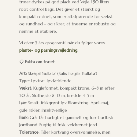
træer dyrkes på god plads ved Vejle i 50 liters
root control bags. Det giver et stærkt og
kompakt rodnet, som er altafgørende for vækst
og sundhed – og sikrer, at træerne er robuste og
nemme at etablere.
Vi giver 3 års grogaranti, når du følger vores
plante- og pasningsvejledning
.
📋
Fakta om træet
Art:
Skørpil ‘Bullata’ (Salix fragilis ‘Bullata’)
Type:
Løvtræ, løvfældende
Vækst:
Kugleformet, kompakt krone. 6–8 m efter
20 år. Sluthøjde 8–12 m, bredde 4–5 m
Løv:
Smalt, friskgrønt løv Blomstring: April–maj;
gule rakler, insektvenlige
Bark:
Grå, får hurtigt et gammelt og furet udtryk
Jordbund
: Fugtig til frisk, veldrænet jord
Tolerance
: Tåler kortvarig oversvømmelse, men