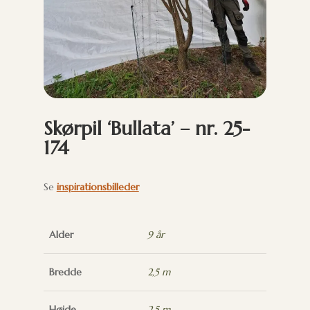
Skørpil ‘Bullata’ – nr. 25-
174
Se
inspirationsbilleder
Alder
9 år
Bredde
2,5 m
Højde
2,5 m