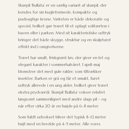
Skørpil ‘Bullata’ er en særlig variant af skørpil, der
kendes for sin kugleformede, kompakte og
pudeagtige krone. Væksten er både dekorativ og
speciel, hvilket gør træet til et oplagt solitærtræ i
haven eller i parken. Med sit karakteristiske udtryk
bringer det både skygge, struktur og en skulpturel
effekt ind i omgivelserne.
Træet har smalt, friskgrønt løv, der giver en let og
elegant karakter i sommerhalvåret. I april–maj
blomstrer det med gule rakler, som tiltrækker
insekter. Barken er grå og får et smukt, furet
udtryk allerede i en ung alder, hvilket giver træet
ekstra prydværdi. Skørpil ‘Bullata’ vokser relativt
langsomt sammenlignet med andre slags pil – og
når efter cirka 20 år en højde på 6–8 meter.
Som fuldt udvokset bliver det typisk 8–12 meter
højt med en bredde på 4–5 meter. Alle vores