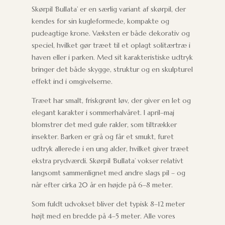
Skørpil ‘Bullata’ er en særlig variant af skørpil, der
kendes for sin kugleformede, kompakte og
pudeagtige krone. Væksten er både dekorativ og
speciel, hvilket gør træet til et oplagt solitærtræ i
haven eller i parken. Med sit karakteristiske udtryk
bringer det både skygge, struktur og en skulpturel
effekt ind i omgivelserne.
Træet har smalt, friskgrønt løv, der giver en let og
elegant karakter i sommerhalvåret. I april–maj
blomstrer det med gule rakler, som tiltrækker
insekter. Barken er grå og får et smukt, furet
udtryk allerede i en ung alder, hvilket giver træet
ekstra prydværdi. Skørpil ‘Bullata’ vokser relativt
langsomt sammenlignet med andre slags pil – og
når efter cirka 20 år en højde på 6–8 meter.
Som fuldt udvokset bliver det typisk 8–12 meter
højt med en bredde på 4–5 meter. Alle vores