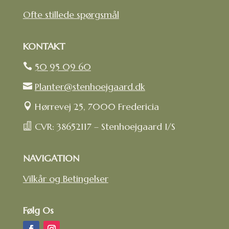
Ofte stillede spørgsmål
KONTAKT
50 95 09 60

Planter@stenhoejgaard.dk

Hørrevej 25, 7000 Fredericia

CVR: 38652117 – Stenhoejgaard I/S

NAVIGATION
Vilkår og Betingelser
Følg Os