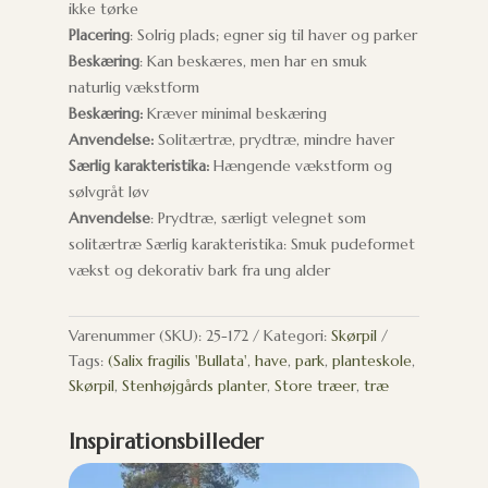
ikke tørke
Placering
: Solrig plads; egner sig til haver og parker
Beskæring
: Kan beskæres, men har en smuk
naturlig vækstform
Beskæring:
Kræver minimal beskæring
Anvendelse:
Solitærtræ, prydtræ, mindre haver
Særlig karakteristika:
Hængende vækstform og
sølvgråt løv
Anvendelse
: Prydtræ, særligt velegnet som
solitærtræ Særlig karakteristika: Smuk pudeformet
vækst og dekorativ bark fra ung alder
Varenummer (SKU):
25-172
Kategori:
Skørpil
Tags:
(Salix fragilis 'Bullata'
,
have
,
park
,
planteskole
,
Skørpil
,
Stenhøjgårds planter
,
Store træer
,
træ
Inspirationsbilleder