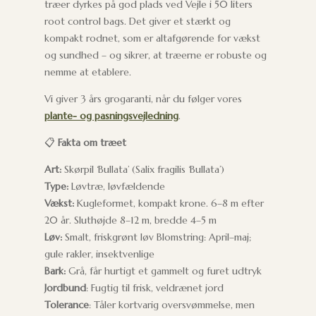
træer dyrkes på god plads ved Vejle i 50 liters
root control bags. Det giver et stærkt og
kompakt rodnet, som er altafgørende for vækst
og sundhed – og sikrer, at træerne er robuste og
nemme at etablere.
Vi giver 3 års grogaranti, når du følger vores
plante- og pasningsvejledning
.
📋
Fakta om træet
Art:
Skørpil ‘Bullata’ (Salix fragilis ‘Bullata’)
Type:
Løvtræ, løvfældende
Vækst:
Kugleformet, kompakt krone. 6–8 m efter
20 år. Sluthøjde 8–12 m, bredde 4–5 m
Løv:
Smalt, friskgrønt løv Blomstring: April–maj;
gule rakler, insektvenlige
Bark:
Grå, får hurtigt et gammelt og furet udtryk
Jordbund
: Fugtig til frisk, veldrænet jord
Tolerance
: Tåler kortvarig oversvømmelse, men