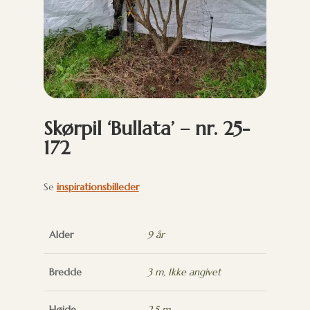
Skørpil ‘Bullata’ – nr. 25-
172
Se
inspirationsbilleder
Alder
9 år
Bredde
3 m
,
Ikke angivet
Højde
2,5 m