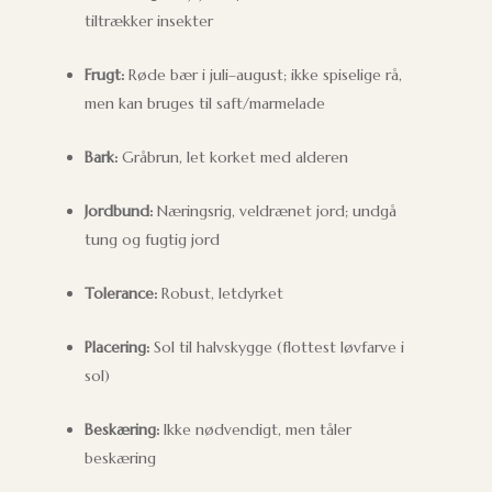
tiltrækker insekter
Frugt:
Røde bær i juli–august; ikke spiselige rå,
men kan bruges til saft/marmelade
Bark:
Gråbrun, let korket med alderen
Jordbund:
Næringsrig, veldrænet jord; undgå
tung og fugtig jord
Tolerance:
Robust, letdyrket
Placering:
Sol til halvskygge (flottest løvfarve i
sol)
Beskæring:
Ikke nødvendigt, men tåler
beskæring