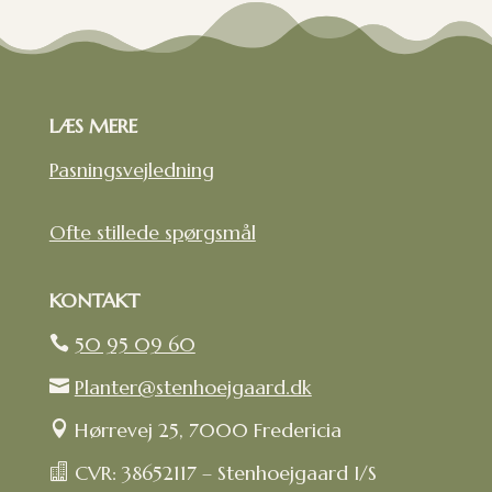
LÆS MERE
Pasningsvejledning
Ofte stillede spørgsmål
KONTAKT
50 95 09 60

Planter@stenhoejgaard.dk

Hørrevej 25, 7000 Fredericia

CVR: 38652117 – Stenhoejgaard I/S
