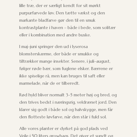
lille træ, der er særligt kendt for sit mørkt
purpurfarvede løv. Den tætte vækst og den
markante bladfarve gør den til en smuk
kontrastplante i haven – både i bede, som solitær
eller i kombination med andre buske.
I maj–juni springer den ud i lyserosa
blomsterskærme, der både er smukke og
tiltrækker mange insekter. Senere, i juli–august,
følger røde bær, som fuglene elsker. Bærrene er
ikke spiselige rå, men kan bruges til saft eller
marmelade, når de er tilberedt.
Rød hyld bliver normalt 3–5 meter høj og bred, og
den trives bedst i næringsrig, veldrænet jord. Den
klarer sig godt i både sol og halvskygge, men får
den flotteste løvfarve, når den står i fuld sol.
Alle vores planter er dyrket på god plads ved
Vejle i 50 liters growbags. Det giver et sundt og