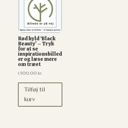
Rød hyld ‘Black
Beauty’ – Tryk
for at se
inspirationsbilled
er og læse mere
om træet
1.500,00
kr.
Tilføj til
kurv