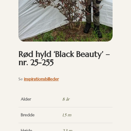
Rød hyld ‘Black Beauty’ –
nr. 25-255
Se
inspirationsbilleder
Alder
8 år
Bredde
1,5 m
Højde
2,3 m