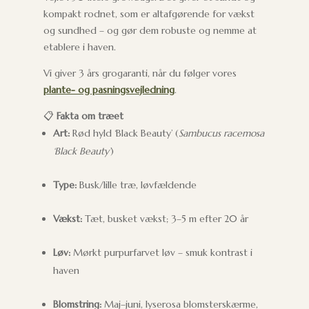
kompakt rodnet, som er altafgørende for vækst
og sundhed – og gør dem robuste og nemme at
etablere i haven.
Vi giver 3 års grogaranti, når du følger vores
plante- og pasningsvejledning
.
📋
Fakta om træet
Art:
Rød hyld ‘Black Beauty’ (
Sambucus racemosa
‘Black Beauty’
)
Type:
Busk/lille træ, løvfældende
Vækst:
Tæt, busket vækst; 3–5 m efter 20 år
Løv:
Mørkt purpurfarvet løv – smuk kontrast i
haven
Blomstring:
Maj–juni, lyserosa blomsterskærme,