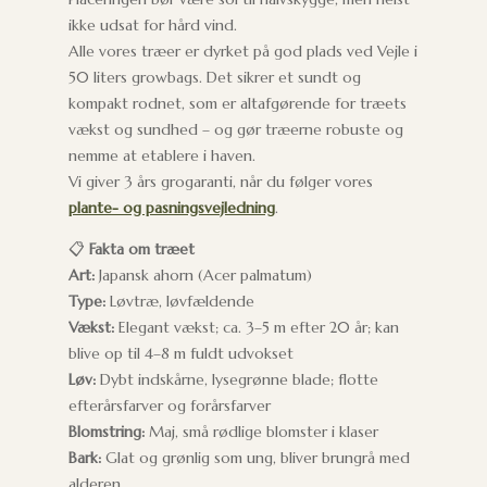
ikke udsat for hård vind.
Alle vores træer er dyrket på god plads ved Vejle i
50 liters growbags. Det sikrer et sundt og
kompakt rodnet, som er altafgørende for træets
vækst og sundhed – og gør træerne robuste og
nemme at etablere i haven.
Vi giver 3 års grogaranti, når du følger vores
plante- og pasningsvejledning
.
📋
Fakta om træet
Art:
Japansk ahorn (Acer palmatum)
Type:
Løvtræ, løvfældende
Vækst:
Elegant vækst; ca. 3–5 m efter 20 år; kan
blive op til 4–8 m fuldt udvokset
Løv:
Dybt indskårne, lysegrønne blade; flotte
efterårsfarver og forårsfarver
Blomstring:
Maj, små rødlige blomster i klaser
Bark:
Glat og grønlig som ung, bliver brungrå med
alderen