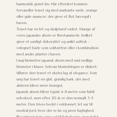
harmonisk grønt løv. Når efteråret kommer,
forvandler træet sig med markante røde, orange
eller gule nuancer, der giver et flot farvespil i
haven.
Træet har en let og skulpturel vækst. Mange af
vores japanske ahorn er flerstammede, hvilket
giver et særligt dekorativt og unikt udtryk –
velegnet både som solitærtræ eller i kombination
med andre planter i haven.
I maj blomstrer japansk ahorn med små rødlige
blomster i klaser. Selvom blomstringen er diskret,
tilfører den træet et ekstra lag af elegance. Som
ung har træet en glat, grønlig bark, der med
alderen bliver mere brungrå.
Japansk ahorn bliver typisk 4–8 meter som fuldt
udvokset, men efter 20 år er den normalt 3–5
meter. Den trives bedst i veldrænet, let sur til
neutral jord, hvor der er læ og jævn fugtighed.
Placeringen bør være sol til halvskygge, men helst