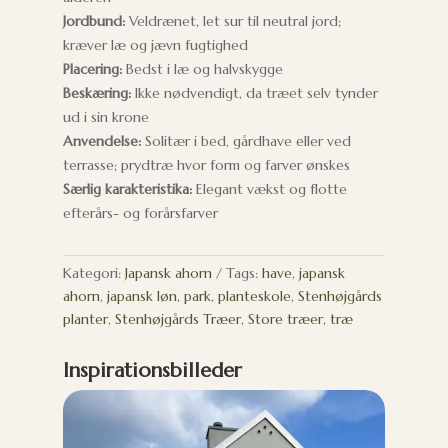
Jordbund:
Veldrænet, let sur til neutral jord;
kræver læ og jævn fugtighed
Placering:
Bedst i læ og halvskygge
Beskæring:
Ikke nødvendigt, da træet selv tynder
ud i sin krone
Anvendelse:
Solitær i bed, gårdhave eller ved
terrasse; prydtræ hvor form og farver ønskes
Særlig karakteristika:
Elegant vækst og flotte
efterårs- og forårsfarver
Kategori:
Japansk ahorn
Tags:
have
,
japansk
ahorn
,
japansk løn
,
park
,
planteskole
,
Stenhøjgårds
planter
,
Stenhøjgårds Træer
,
Store træer
,
træ
Inspirationsbilleder