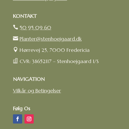
KONTAKT
50 95 09 60

Planter@stenhoejgaard.dk

Hørrevej 25, 7000 Fredericia

CVR: 38652117 – Stenhoejgaard I/S

NAVIGATION
Vilkår og Betingelser
Følg Os