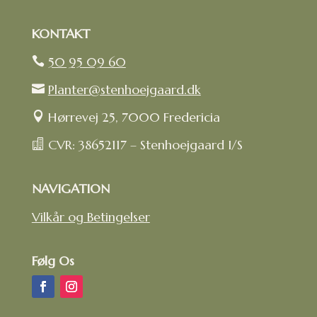
KONTAKT
50 95 09 60

Planter@stenhoejgaard.dk

Hørrevej 25, 7000 Fredericia

CVR: 38652117 – Stenhoejgaard I/S

NAVIGATION
Vilkår og Betingelser
Følg Os