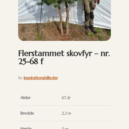
Flerstammet skovfyr – nr.
25-68 f
Se
inspirationsbilleder
Alder
10 år
Bredde
2,2 m
Højde
3 m