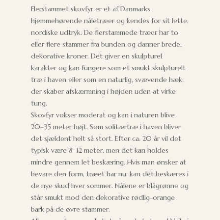
Flerstammet skovfyr er et af Danmarks
hjemmehørende nåletræer og kendes for sit lette,
nordiske udtryk. De flerstammede træer har to
eller flere stammer fra bunden og danner brede,
dekorative kroner. Det giver en skulpturel
karakter og kan fungere som et smukt skulpturelt
træ i haven eller som en naturlig, svævende hæk,
der skaber afskærmning i højden uden at virke
tung.
Skovfyr vokser moderat og kan i naturen blive
20–35 meter højt. Som solitærtræ i haven bliver
det sjældent helt så stort. Efter ca. 20 år vil det
typisk være 8–12 meter, men det kan holdes
mindre gennem let beskæring. Hvis man ønsker at
bevare den form, træet har nu, kan det beskæres i
de nye skud hver sommer. Nålene er blågrønne og
står smukt mod den dekorative rødlig-orange
bark på de øvre stammer.