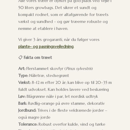
Alle vores træer er dyrket på god plads ved Vejle i
50 liters growbags. Det sikrer et sundt og
kompakt rodnet, som er altafgørende for træets
vækst og sundhed – og gør træerne robuste og
nemme at etablere i haven.
Vi giver 3 års grogaranti, når du følger vores
plante- og pasningsvejledning
.
📋
Fakta om træet
Art:
Flerstammet skovfyr (
Pinus sylvestris
)
Type:
Nåletræ, stedsegrønt
Vækst:
8–12 m efter 20 år; kan blive op til 20–35 m
fuldt udvokset. Kan holdes lavere ved beskæring
Løv:
Blågrønne nåle i par, let nordisk udtryk
Bark:
Rødlig-orange på øvre stamme, dekorativ
Jordbund:
Trives i de fleste veldrænede jorder –
også magre jorde
Tolerance:
Robust overfor kulde, vind og tørke