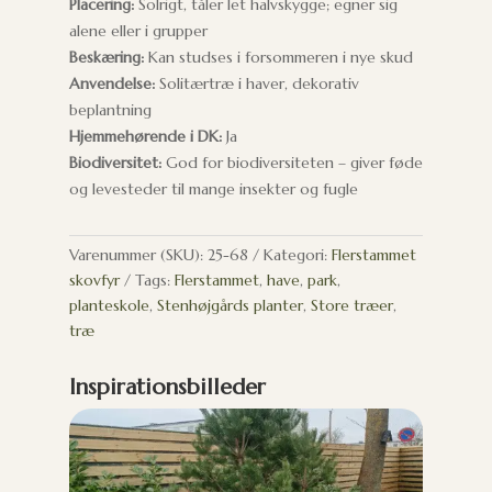
Placering:
Solrigt, tåler let halvskygge; egner sig
alene eller i grupper
Beskæring:
Kan studses i forsommeren i nye skud
Anvendelse:
Solitærtræ i haver, dekorativ
beplantning
Hjemmehørende i DK:
Ja
Biodiversitet:
God for biodiversiteten – giver føde
og levesteder til mange insekter og fugle
Varenummer (SKU):
25-68
Kategori:
Flerstammet
skovfyr
Tags:
Flerstammet
,
have
,
park
,
planteskole
,
Stenhøjgårds planter
,
Store træer
,
træ
Inspirationsbilleder