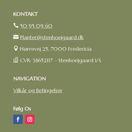
KONTAKT
50 95 09 60

Planter@stenhoejgaard.dk

Hørrevej 25, 7000 Fredericia

CVR: 38652117 – Stenhoejgaard I/S

NAVIGATION
Vilkår og Betingelser
Følg Os