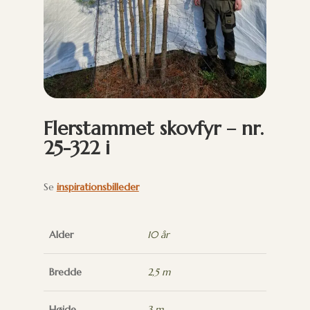
Flerstammet skovfyr – nr.
25-322 i
Se
inspirationsbilleder
Alder
10 år
Bredde
2,5 m
Højde
3 m