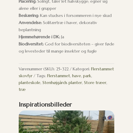
Placering:
Solrigt, tåler let halvskygge; egner sig
alene eller i grupper
Beskæring:
Kan studses i forsommeren i nye skud
Anvendelse:
Solitærtræ i haver, dekorativ
beplantning
Hjemmehørende i DK:
Ja
Biodiversitet:
God for biodiversiteten – giver føde
og levesteder til mange insekter og fugle
Varenummer (SKU):
25-322
Kategori:
Flerstammet
skovfyr
Tags:
Flerstammet
,
have
,
park
,
planteskole
,
Stenhøjgårds planter
,
Store træer
,
træ
Inspirationsbilleder