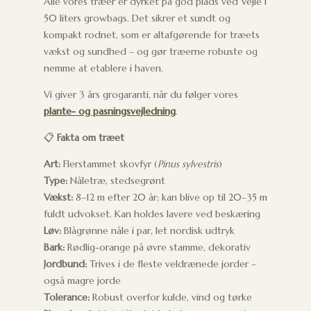
Alle vores træer er dyrket på god plads ved Vejle i
50 liters growbags. Det sikrer et sundt og
kompakt rodnet, som er altafgørende for træets
vækst og sundhed – og gør træerne robuste og
nemme at etablere i haven.
Vi giver 3 års grogaranti, når du følger vores
plante- og pasningsvejledning
.
📋
Fakta om træet
Art:
Flerstammet skovfyr (
Pinus sylvestris
)
Type:
Nåletræ, stedsegrønt
Vækst:
8–12 m efter 20 år; kan blive op til 20–35 m
fuldt udvokset. Kan holdes lavere ved beskæring
Løv:
Blågrønne nåle i par, let nordisk udtryk
Bark:
Rødlig-orange på øvre stamme, dekorativ
Jordbund:
Trives i de fleste veldrænede jorder –
også magre jorde
Tolerance:
Robust overfor kulde, vind og tørke