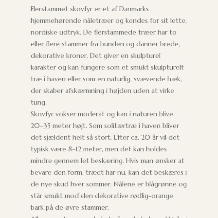
Flerstammet skovfyr er et af Danmarks
hjemmehørende nåletræer og kendes for sit lette,
nordiske udtryk. De flerstammede træer har to
eller flere stammer fra bunden og danner brede,
dekorative kroner. Det giver en skulpturel
karakter og kan fungere som et smukt skulpturelt
træ i haven eller som en naturlig, svævende hæk,
der skaber afskærmning i højden uden at virke
tung.
Skovfyr vokser moderat og kan i naturen blive
20–35 meter højt. Som solitærtræ i haven bliver
det sjældent helt så stort. Efter ca. 20 år vil det
typisk være 8–12 meter, men det kan holdes
mindre gennem let beskæring. Hvis man ønsker at
bevare den form, træet har nu, kan det beskæres i
de nye skud hver sommer. Nålene er blågrønne og
står smukt mod den dekorative rødlig-orange
bark på de øvre stammer.