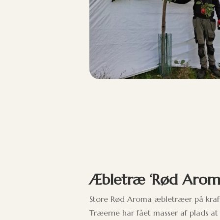
Æbletræ ‘Rød Aroma
Store Rød Aroma æbletræer på kra
Træerne har fået masser af plads a