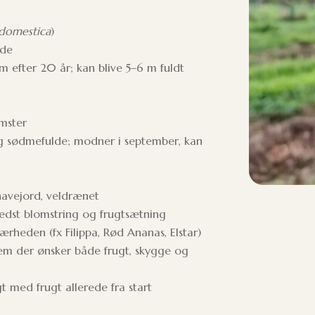
domestica
)
nde
m efter 20 år; kan blive 5–6 m fuldt
omster
g sødmefulde; modner i september, kan
havejord, veldrænet
bedst blomstring og frugtsætning
rheden (fx Filippa, Rød Ananas, Elstar)
dem der ønsker både frugt, skygge og
t med frugt allerede fra start