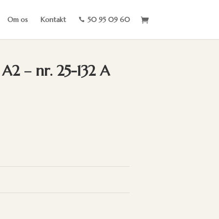
Om os
Kontakt
50 95 09 60

2 – nr. 25-132 A