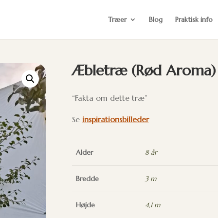
Træer
Blog
Praktisk info
Æbletræ (Rød Aroma) A
“Fakta om dette træ”
Se
inspirationsbilleder
Alder
8 år
Bredde
3 m
Højde
4,1 m