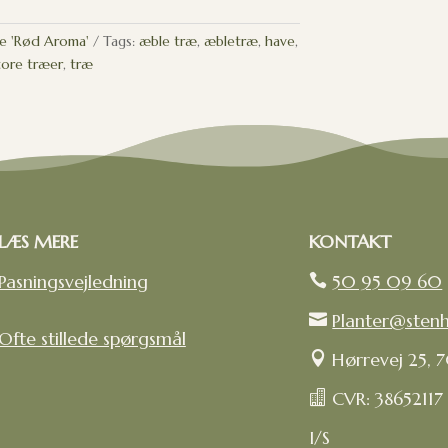
e 'Rød Aroma'
Tags:
æble træ
,
æbletræ
,
have
,
tore træer
,
træ
LÆS MERE
KONTAKT
Pasningsvejledning
50 95 09 60

Planter@sten

Ofte stillede spørgsmål
Hørrevej 25, 

CVR: 38652117

I/S