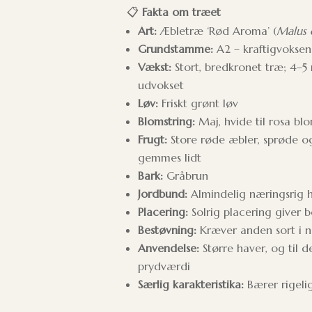
📋
Fakta om træet
Art:
Æbletræ ‘Rød Aroma’ (
Malus 
Grundstamme:
A2 – kraftigvokse
Vækst:
Stort, bredkronet træ; 4–5 
udvokset
Løv:
Friskt grønt løv
Blomstring:
Maj, hvide til rosa bl
Frugt:
Store røde æbler, sprøde o
gemmes lidt
Bark:
Gråbrun
Jordbund:
Almindelig næringsrig 
Placering:
Solrig placering giver 
Bestøvning:
Kræver anden sort i næ
Anvendelse:
Større haver, og til 
prydværdi
Særlig karakteristika:
Bærer rigelig