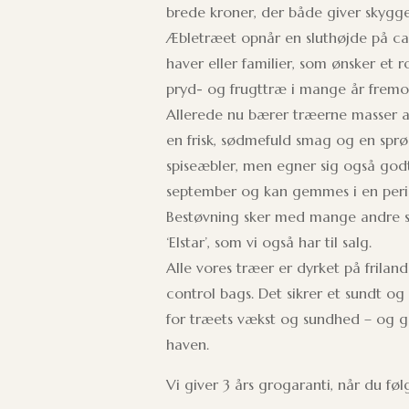
brede kroner, der både giver skygge
Æbletræet opnår en sluthøjde på ca. 
haver eller familier, som ønsker et
pryd- og frugttræ i mange år fremo
Allerede nu bærer træerne masser a
en frisk, sødmefuld smag og en sprø
spiseæbler, men egner sig også godt
september og kan gemmes i en perio
Bestøvning sker med mange andre sort
‘Elstar’, som vi også har til salg.
Alle vores træer er dyrket på friland
control bags. Det sikrer et sundt o
for træets vækst og sundhed – og 
haven.
Vi giver 3 års grogaranti, når du fø