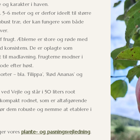
 og karakter i haven.
5–6 meter og er derfor ideelt til større
 robust træ, der kan fungere som både
ver.
f frugt. Æblerne er store og røde med
d konsistens. De er oplagte som
 til madlavning. Frugterne modner i
de efter høst.
er – bla. ‘Filippa’, ‘Rød Ananas’ og
 ved Vejle og står i 50 liters root
g kompakt rodnet, som er altafgørende
gør dem robuste og nemme at etablere i
lger vores
plante- og pasningsvejledning
.