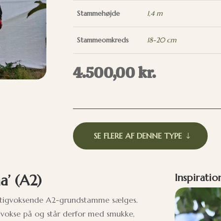
Stammehøjde
1,4 m
Stammeomkreds
18-20 cm
4.500,00
kr.
SE FLERE AF DENNE TYPE
’ (A2)
Inspiratio
ftigvoksende A2-grundstamme sælges.
t vokse på og står derfor med smukke,