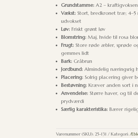
Grundstamme:
A2 – kraftigvokse
Vækst:
Stort, bredkronet træ; 4–5 
udvokset
Løv:
Friskt grønt løv
Blomstring:
Maj, hvide til rosa bl
Frugt:
Store røde æbler, sprøde o
gemmes lidt
Bark:
Gråbrun
Jordbund:
Almindelig næringsrig 
Placering:
Solrig placering giver 
Bestøvning:
Kræver anden sort i næ
Anvendelse:
Større haver, og til 
prydværdi
Særlig karakteristika:
Bærer rigelig
Varenummer (SKU):
25-131
Kategori:
Æbl