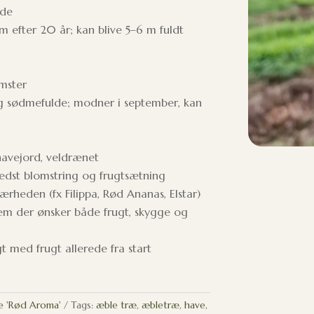
nde
m efter 20 år; kan blive 5–6 m fuldt
omster
g sødmefulde; modner i september, kan
havejord, veldrænet
bedst blomstring og frugtsætning
rheden (fx Filippa, Rød Ananas, Elstar)
dem der ønsker både frugt, skygge og
t med frugt allerede fra start
e 'Rød Aroma'
Tags:
æble træ
,
æbletræ
,
have
,