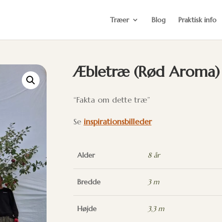
Træer
Blog
Praktisk info
Æbletræ (Rød Aroma) A
“Fakta om dette træ”
Se
inspirationsbilleder
Alder
8 år
Bredde
3 m
Højde
3,3 m