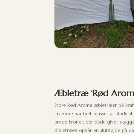
Æbletræ ‘Rød Aroma
Store Rød Aroma æbletræer på kra
Træerne har fået masser af plads a
brede kroner, der både giver skygge
Æbletræet opnår en sluthøjde på ca. 