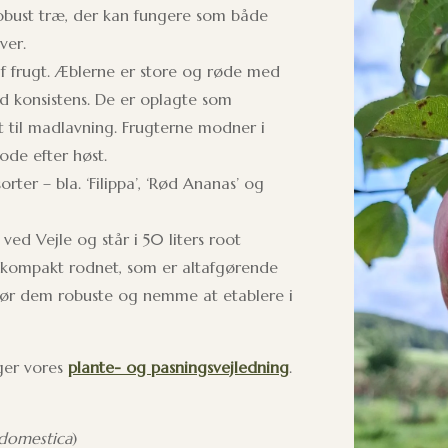
 robust træ, der kan fungere som både
ver.
f frugt. Æblerne er store og røde med
d konsistens. De er oplagte som
 til madlavning. Frugterne modner i
de efter høst.
er – bla. ‘Filippa’, ‘Rød Ananas’ og
 ved Vejle og står i 50 liters root
g kompakt rodnet, som er altafgørende
gør dem robuste og nemme at etablere i
lger vores
plante- og pasningsvejledning
.
domestica
)