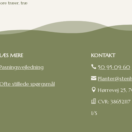
tore træer
,
træ
LÆS MERE
KONTAKT
Pasningsvejledning
50 95 09 60

Planter@sten

Ofte stillede spørgsmål
Hørrevej 25, 

CVR: 38652117

I/S