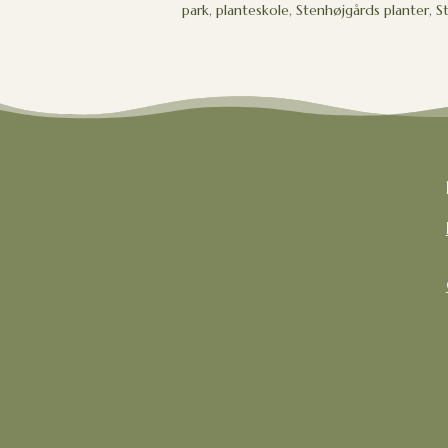
park
,
planteskole
,
Stenhøjgårds planter
,
S