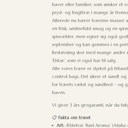
haver eller familier, som ønsker et
pryd- og frugttræ i mange år fremo
Allerede nu bærer træerne masser a
en frisk, sødmefuld smag og en sprø
spiseæbler, men egner sig også godt
september og kan gemmes i en perio
Bestøvning sker med mange andre sort
‘Elstar’, som vi også har til salg.
Alle vores træer er dyrket på friland
control bags. Det sikrer et sundt o
for træets vækst og sundhed – og 
haven.
Vi giver 3 års grogaranti, når du fø
📋
Fakta om træet
Art:
Æbletræ ‘Rød Aroma’ (
Malus 