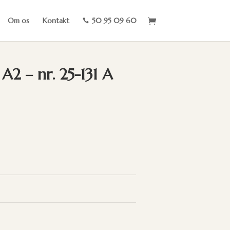
Om os
Kontakt
50 95 09 60

2 – nr. 25-131 A