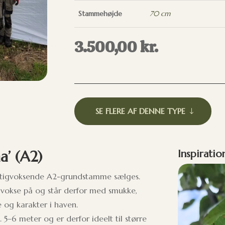
Stammehøjde
70 cm
3.500,00
kr.
SE FLERE AF DENNE TYPE
’ (A2)
Inspiratio
ftigvoksende A2-grundstamme sælges.
t vokse på og står derfor med smukke,
 og karakter i haven.
5–6 meter og er derfor ideelt til større