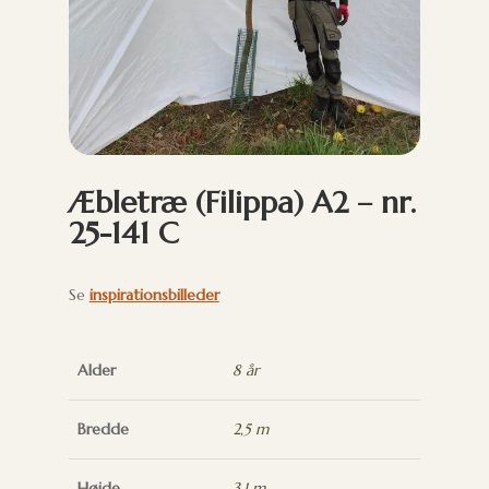
Æbletræ (Filippa) A2 – nr.
25-141 C
Se
inspirationsbilleder
Alder
8 år
Bredde
2,5 m
Højde
3,1 m