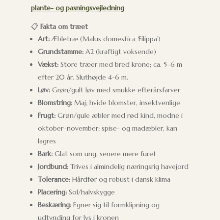
plante- og pasningsvejledning
.
📋
Fakta om træet
Art:
Æbletræ (Malus domestica ‘Filippa’)
Grundstamme:
A2 (kraftigt voksende)
Vækst:
Store træer med bred krone; ca. 5–6 m
efter 20 år. Sluthøjde 4-6 m.
Løv:
Grøn/gult løv med smukke efterårsfarver
Blomstring:
Maj; hvide blomster, insektvenlige
Frugt:
Grøn/gule æbler med rød kind, modne i
oktober–november; spise- og madæbler, kan
lagres
Bark:
Glat som ung, senere mere furet
Jordbund:
Trives i almindelig næringsrig havejord
Tolerance:
Hårdfør og robust i dansk klima
Placering:
Sol/halvskygge
Beskæring:
Egner sig til formklipning og
udtynding for lys i kronen