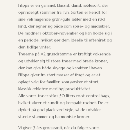
Filippa er en gammel, klassisk dansk æblesort, der
oprindeligt stammer fra Fyn. Sorten er kendt for
sine velsmagende grøn/gule æbler med en rød
kind, der egner sig både som spise- og madæbler.
De modner i oktober–november og kan holde sig i
en periode, hvilket gør dem ideelle til efteråret og
den tidlige vinter.
Træerne på A2 grundstamme er kraftigt voksende
og udvikler sig til store træer med brede kroner,
der kan give både skygge og karakter i haven.
Filippa giver fra start masser af frugt og er et
oplagt valg for familier, som ønsker et stort,
klassisk æbletræ med høj produktivitet.
Alle vores træer står i 50 liters root control bags,
hvilket sikrer et sundt og kompakt rodnet. De er
dyrket på god plads ved Vejle, så de udvikler
stærke stammer og harmoniske kroner.
Vi giver 3 års grogaranti, når du følger vores