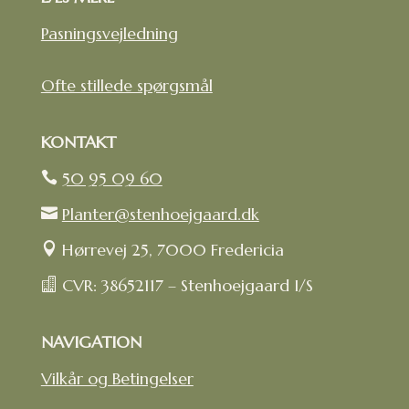
Pasningsvejledning
Ofte stillede spørgsmål
KONTAKT
50 95 09 60

Planter@stenhoejgaard.dk

Hørrevej 25, 7000 Fredericia

CVR: 38652117 – Stenhoejgaard I/S

NAVIGATION
Vilkår og Betingelser