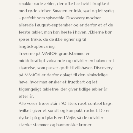
smukke røde æbler, der ofte har hvidt frugtkød
med røde striber. Smagen er frisk, sød og let syrlig
– perfekt som spiseæble. Discovery modner
allerede i august–september og er derfor et af de
første æbler, man kan høste i haven. Æblerne bør
spises friske, da de ikke egner sig til
langtidsopbevaring.
Træerne på MM106 grundstamme er
middelkraftigt voksende og udvikler en balanceret
størrelse, som passer godt til villahaver. Discovery
på MM106 er derfor oplagt til den almindelige
have, hvor man ønsker et frugtbart og let
tilgængeligt æbletræ, der giver tidlige æbler år
efter år.
Alle vores træer står i 50 liters root control bags,
hvilket giver et sundt og kompakt rodnet. De er
dyrket på god plads ved Vejle, så de udvikler
stærke stammer og harmoniske kroner.