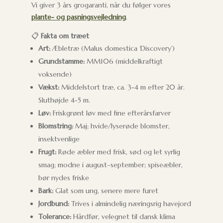
Vi giver 3 års grogaranti, når du følger vores
plante- og pasningsvejledning
.
📋
Fakta om træet
Art:
Æbletræ (Malus domestica ‘Discovery’)
Grundstamme:
MM106 (middelkraftigt
voksende)
Vækst:
Middelstort træ, ca. 3-4 m efter 20 år.
Sluthøjde 4-5 m.
Løv:
Friskgrønt løv med fine efterårsfarver
Blomstring:
Maj; hvide/lyserøde blomster,
insektvenlige
Frugt:
Røde æbler med frisk, sød og let syrlig
smag; modne i august–september; spiseæbler,
bør nydes friske
Bark:
Glat som ung, senere mere furet
Jordbund:
Trives i almindelig næringsrig havejord
Tolerance:
Hårdfør, velegnet til dansk klima