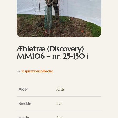
Æbletræ (Discovery)
MM106 – nr. 25-150 i
Se
inspirationsbilleder
Alder
10 år
Bredde
2 m
Højde
2 m