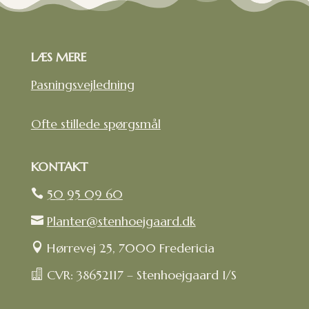
LÆS MERE
Pasningsvejledning
Ofte stillede spørgsmål
KONTAKT
50 95 09 60

Planter@stenhoejgaard.dk

Hørrevej 25, 7000 Fredericia

CVR: 38652117 – Stenhoejgaard I/S
