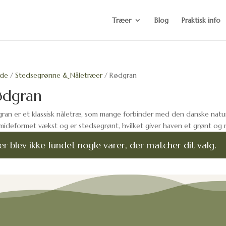
Træer
Blog
Praktisk info
ide
/
Stedsegrønne & Nåletræer
/ Rødgran
ødgran
ran er et klassisk nåletræ, som mange forbinder med den danske natu
mideformet vækst og er stedsegrønt, hvilket giver haven et grønt og ro
er blev ikke fundet nogle varer, der matcher dit valg.