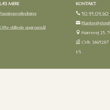
LÆS MERE
KONTAKT
Pasningsvejledning
50 95 09 60

Planter@sten

Ofte stillede spørgsmål
Hørrevej 25, 

CVR: 38652117

I/S