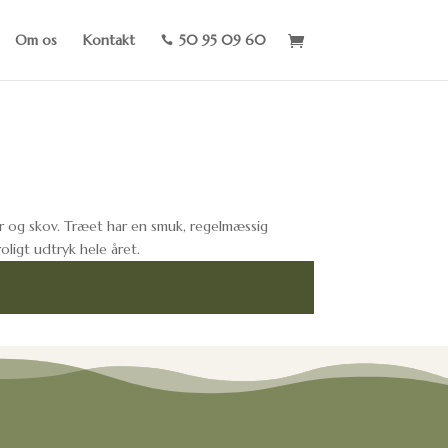
Om os
Kontakt
50 95 09 60

r og skov. Træet har en smuk, regelmæssig
ligt udtryk hele året.