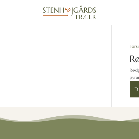
Fors
R
Rødg
pyra
D