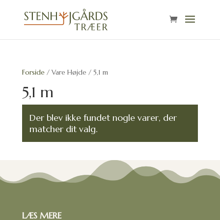
Forside
/ Vare Højde / 5,1 m
5,1 m
Der blev ikke fundet nogle varer, der
matcher dit valg.
LÆS MERE