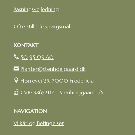
Pasningsvejledning
Ofte stillede spørgsmål
KONTAKT
50 95 09 60

Planter@stenhoejgaard.dk

Hørrevej 25, 7000 Fredericia

CVR: 38652117 – Stenhoejgaard I/S

NAVIGATION
Vilkår og Betingelser