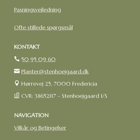
Pasningsvejledning
Ofte stillede spørgsmål
KONTAKT
50 95 09 60

Planter@stenhoejgaard.dk

Hørrevej 25, 7000 Fredericia

CVR: 38652117 – Stenhoejgaard I/S

NAVIGATION
Vilkår og Betingelser