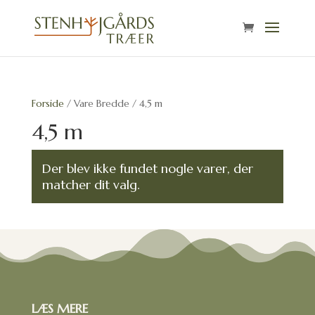
Forside
/ Vare Bredde / 4,5 m
4,5 m
Der blev ikke fundet nogle varer, der
matcher dit valg.
LÆS MERE