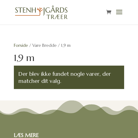
Forside
/ Vare Bredde / 1,9 m
1,9 m
Der blev ikke fundet nogle varer, der
matcher dit valg.
LÆS MERE