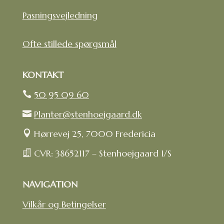
Pasningsvejledning
Ofte stillede spørgsmål
KONTAKT
50 95 09 60

Planter@stenhoejgaard.dk

Hørrevej 25, 7000 Fredericia

CVR: 38652117 – Stenhoejgaard I/S

NAVIGATION
Vilkår og Betingelser