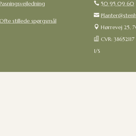
Pasningsvejledning
50 95 09 60

Planter@sten

Ofte stillede spørgsmål
Hørrevej 25, 

CVR: 38652117

I/S