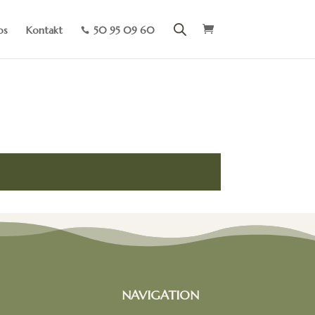
os
Kontakt
50 95 09 60

NAVIGATION