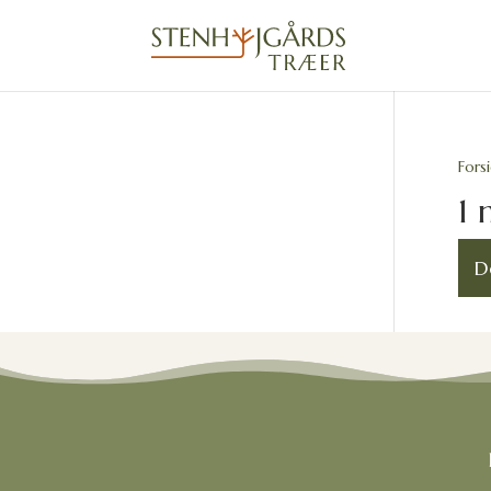
Fors
1 
D