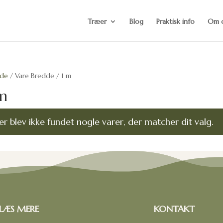
Træer
Blog
Praktisk info
Om 
ide
/ Vare Bredde / 1 m
m
er blev ikke fundet nogle varer, der matcher dit valg.
LÆS MERE
KONTAKT